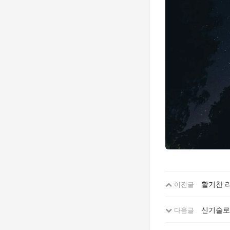
활기찬 
이전글
신기술로
다음글