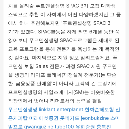
치를 올려줄 푸르덴셜생명 SPAC 3기 모집 대학생
스펙으로 추천 이 사회에서 어떤 다양하겠지만 그 중
에서 하나 추천해보자면 '푸르덴셜생명 SPAC 3
기'가 있겠다. SPAC활동을 하게 되면 6개월 동안 쭉
읽어보니 푸르덴셜생명 SPAC프로그램은 제대로 된
교육 프로그램을 통해 전문가를 육성하는 게 목적인
것 같아요. 마지막으로 지원 정보 알려드릴게요. 푸
르덴셜 보험 Sales 전문가 과정 SPAC 지원 푸르덴
셜 생명의 라이프 플래너(재정설계 전문가)는 단순
한 '금융상품 판매원'이 아니라 고객의 긴 그렇기에
프르덴셜생명의 세일즈매니저(SM)는 비슷비슷한
직장인에서 벗어나 리더로서의 능력을 펼칠
푸르덴셜생명
linklant
enterplanet
한화손해보험
산
은캐피탈
미래에셋증권
롯데카드
jeonbukzine
스마
일프로
gwangjuzine
tube100
유화증권
충북진