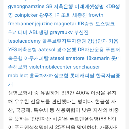
gyeongnamzine
SBI저축은행
미래에셋생명
KDB생
명
coinpicker
광주진
IP 조회
세종진
frowth
freebanner
jejuzine
magnetar
KB증권
토스뱅크
위키티비
ABL생명
grayraukv
부산진
tesolacademy
골든브릿지투자증권
강남안과
키움
YES저축은행
aatesol
광주은행
DB자산운용
푸른저
축은행
아주캐피탈
atesol
smatore
18xamarin
롯데
손해보험
violetmobilecenter
senchauser
mobilect
흥국화재해상보험
롯데캐피탈
한국자금중
개
생명보험사 중 유일하게 3년간 400% 이상을 유지
해 우수한 신용도를 견인했다는 평이다. 현금성 자
산, 국공채, 특수채 등 신용위험이 낮은 자산의 비중
을 뜻하는 ‘안전자산 비중’은 푸르덴셜생명(88.5%)
이 푸르덴셜생명에서 25주년을 맞이하야. 가족사진